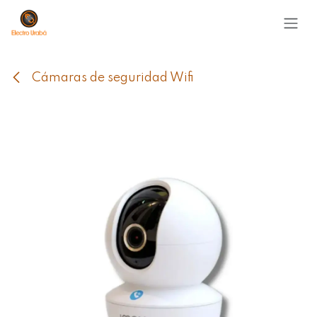
Ir al contenido
Cámaras de seguridad Wifi