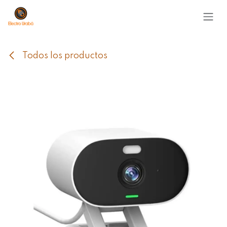
Ir al contenido
Todos los productos