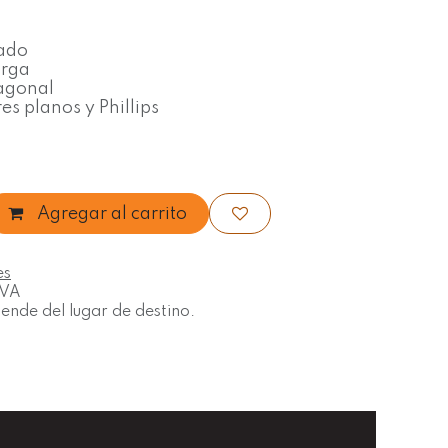
ado
arga
iagonal
es planos y Phillips
Agregar al carrito
es
IVA
nde del lugar de destino.