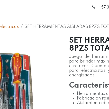
enda
Círculo de Expertos
Blog
Contáctanos
+5
7 
lectricas
SET HERRAMIENTAS AISLADAS 8PZS TO
SET HERR
8PZS TOT
Juego de herramie
para brindar máxim
eléctricos. Cuenta
para electricistas
energizados.
Caracterís
Herramientas a
Fabricación res
Aislamiento die