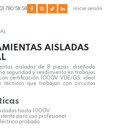
inicie sesión
321 780 58 58
TAL
AMIENTAS AISLADAS
AL
ntas aisladas de 8 piezas, diseñado
a seguridad y rendimiento en trabajos
 con certificación 1000V VDE/GS, ideal
 y técnicos que trabajan con circuitos
ticas
isladas hasta 1000V
istente para uso profesional
léctrico probado