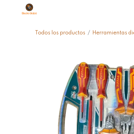
Ir al contenido
Sobre Nosotros
Productos
Ti
Todos los productos
Herramientas die